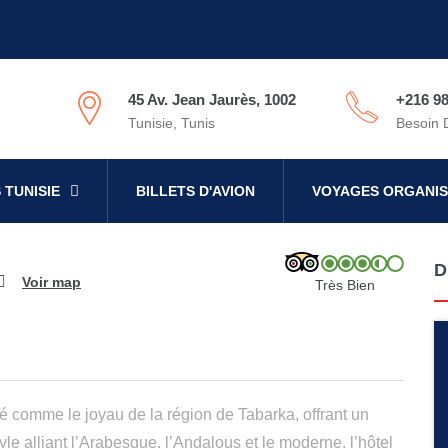
45 Av. Jean Jaurès, 1002
+216 98
Tunisie, Tunis
Besoin 
 TUNISIE
BILLETS D'AVION
VOYAGES ORGANIS
D
Voir map
Très Bien
é comme le joyau de la région de Tabarka, offrant un
e alliant l’Arabesque, l’Andalous et le moderne, l’hôtel