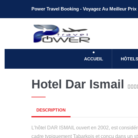
Power Travel Booking - Voyagez Au Meilleur Prix
ACCUEIL
HÔTELS
Hotel Dar Ismail
DESCRIPTION
L’hôtel DAR ISMAIL ouvert en 2002, est considér
cadre typiquement Tabarkois et conçu dans un styl