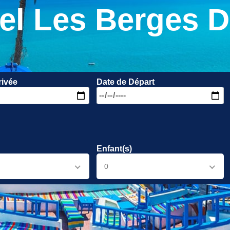
el Les Berges D
rivée
Date de Départ
Enfant(s)
0