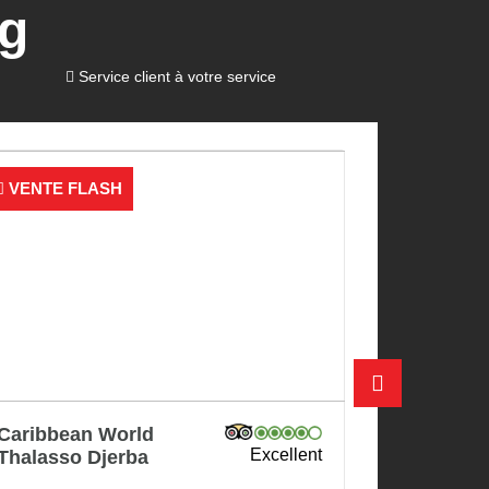
ng
Service client à votre service
VENTE FLASH
Club Calimera Yati
ellent
Très Bien
Beach