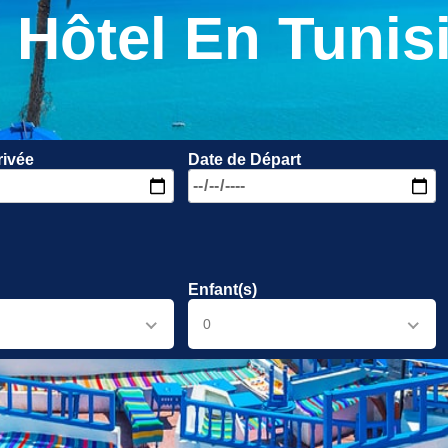
Hôtel En Tunis
rivée
Date de Départ
Enfant(s)
0