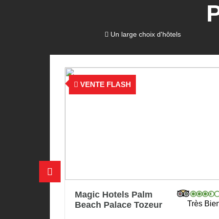
P
Un large choix d'hôtels
SH
VENTE FLASH
ls Palm
Eden Star
Très Bien
ce Tozeur