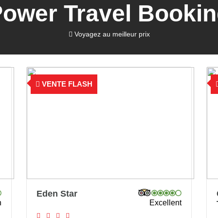
ower Travel Booki
Voyagez au meilleur prix
VENTE FLASH
Caribbean World
Excellent
Exc
Thalasso Djerba